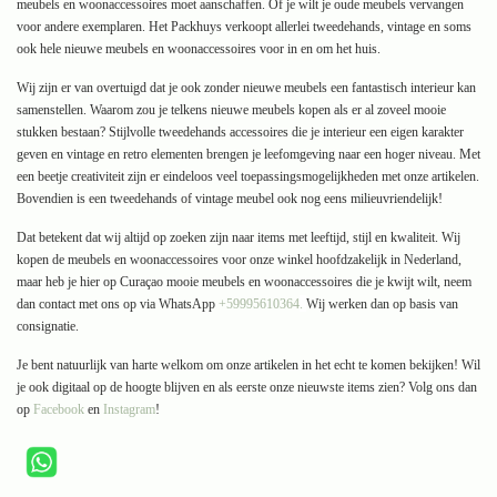
meubels en woonaccessoires moet aanschaffen. Of je wilt je oude meubels vervangen
voor andere exemplaren. Het Packhuys verkoopt allerlei tweedehands, vintage en soms
ook hele nieuwe meubels en woonaccessoires voor in en om het huis.
Wij zijn er van overtuigd dat je ook zonder nieuwe meubels een fantastisch interieur kan
samenstellen. Waarom zou je telkens nieuwe meubels kopen als er al zoveel mooie
stukken bestaan? Stijlvolle tweedehands accessoires die je interieur een eigen karakter
geven en vintage en retro elementen brengen je leefomgeving naar een hoger niveau. Met
een beetje creativiteit zijn er eindeloos veel toepassingsmogelijkheden met onze artikelen.
Bovendien is een tweedehands of vintage meubel ook nog eens milieuvriendelijk!
Dat betekent dat wij altijd op zoeken zijn naar items met leeftijd, stijl en kwaliteit. Wij
kopen de meubels en woonaccessoires voor onze winkel hoofdzakelijk in Nederland,
maar heb je hier op Curaçao mooie meubels en woonaccessoires die je kwijt wilt, neem
dan contact met ons op via WhatsApp
+59995610364
.
Wij werken dan op basis van
consignatie.
Je bent natuurlijk van harte welkom om onze artikelen in het echt te komen bekijken! Wil
je ook digitaal op de hoogte blijven en als eerste onze nieuwste items zien? Volg ons dan
op
Facebook
en
Instagram
!